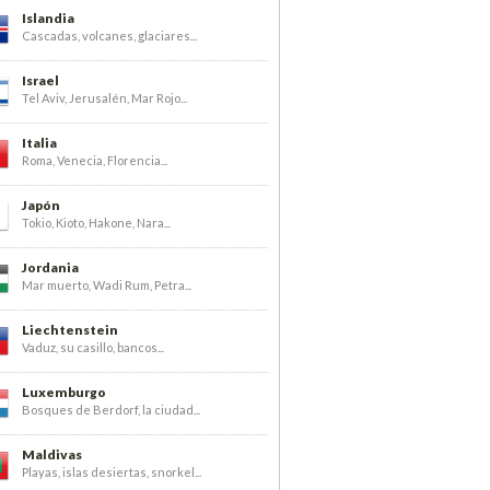
Islandia
Cascadas, volcanes, glaciares...
Israel
Tel Aviv, Jerusalén, Mar Rojo...
Italia
Roma, Venecia, Florencia...
Japón
Tokio, Kioto, Hakone, Nara...
Jordania
Mar muerto, Wadi Rum, Petra...
Liechtenstein
Vaduz, su casillo, bancos...
Luxemburgo
Bosques de Berdorf, la ciudad...
Maldivas
Playas, islas desiertas, snorkel...