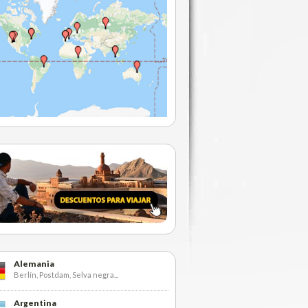
Alemania
Berlín, Postdam, Selva negra...
Argentina