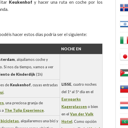
sitar
Keukenhof
y hacer una ruta en coche por los
anda.
odéis hacer estos días podría ser el siguiente:
NOCHE EN
terdam
, alquilamos coche y
. Si nos da tiempo, vamos a ver
iento de Kinderdijk
(1h)
LISSE
, cuatro noches
nes de
Keukenhof
, cuyas entradas
del 1º al 5º día en el
uí
.
Europarks
rn
, una preciosa granja de
Kagerplassen
o bien
s a
The Tulip Experience
.
en el
Van der Valk
 bicicletas
, alquilaremos una bici y
Hotel
. Como opción