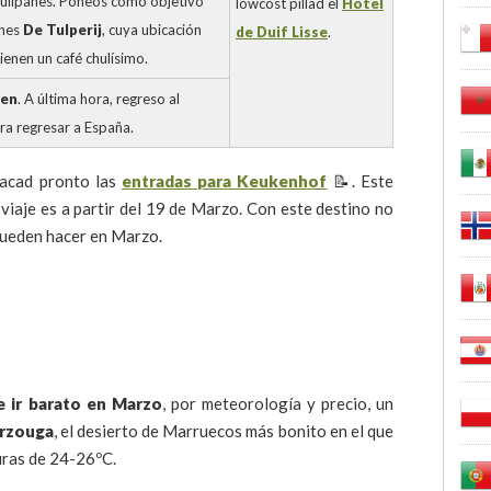
ulipanes. Poneos como objetivo
lowcost pillad el
Hotel
anes
De Tulperij
, cuya ubicación
de Duif Lisse
.
Tienen un café chulísimo.
ken
. A última hora, regreso al
a regresar a España.
sacad pronto las
entradas para Keukenhof
📝. Este
 viaje es a partir del 19 de Marzo. Con este destino no
 pueden hacer en Marzo.
 ir barato en Marzo
, por meteorología y precio, un
rzouga
, el desierto de Marruecos más bonito en el que
uras de 24-26ºC.