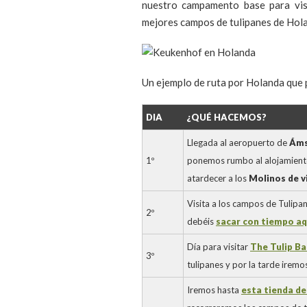
nuestro campamento base para vi
mejores campos de tulipanes de Hol
Un ejemplo de ruta por Holanda que p
DIA
¿QUÉ HACEMOS?
Llegada al aeropuerto de
Áms
1º
ponemos rumbo al alojamiento
atardecer a los
Molinos de v
Visita a los campos de Tulipa
2º
debéis
sacar con tiempo aq
Día para visitar
The Tulip Ba
3º
tulipanes y por la tarde iremo
Iremos hasta
esta tienda de