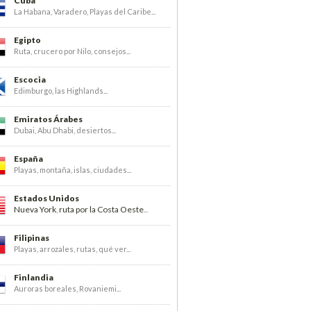
Cuba
La Habana, Varadero, Playas del Caribe...
Egipto
Ruta, crucero por Nilo, consejos...
Escocia
Edimburgo, las Highlands...
Emiratos Árabes
Dubai, Abu Dhabi, desiertos...
España
Playas, montaña, islas, ciudades...
Estados Unidos
Nueva York
ruta por la Costa Oeste
,
...
Filipinas
Playas, arrozales, rutas, qué ver...
Finlandia
Auroras boreales, Rovaniemi...