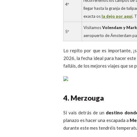
recorreremos los campos de t
4º
llegar hasta la granja de tulip
exacta os
la dejo por aquí
. 
Visitamos
Volendam y Mar
5º
aeropuerto de Ámsterdam par
Lo repito por que es importante, ¡
2026, la fecha ideal para hacer este
falláis, de los mejores viajes que se
4. Merzouga
Si vais detrás de un
destino donde
planazo es hacer una escapada a
Me
durante este mes tendréis temperat