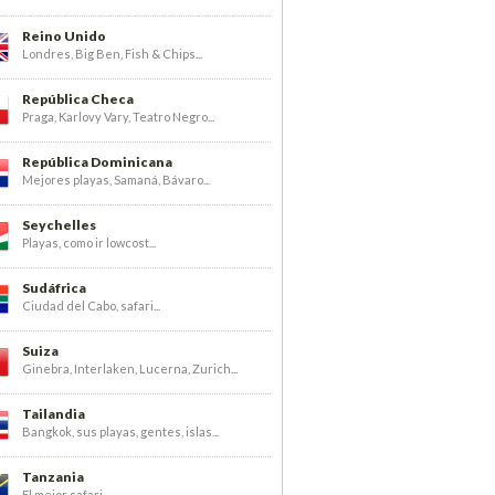
Reino Unido
Londres, Big Ben, Fish & Chips...
República Checa
Praga, Karlovy Vary, Teatro Negro...
República Dominicana
Mejores playas, Samaná, Bávaro...
Seychelles
Playas, como ir lowcost...
Sudáfrica
Ciudad del Cabo, safari...
Suiza
Ginebra, Interlaken, Lucerna, Zurich...
Tailandia
Bangkok, sus playas, gentes, islas...
Tanzania
El mejor safari...