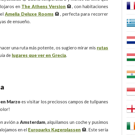
alojaros en
The Athens Version
🏨, con habitaciones
 el
Amelia Deluxe Rooms
🏨, perfecta para recorrer
ayas de ensueño.
 hacer una ruta más potente, os sugiero mirar mis
rutas
uía de
lugares que ver en Grecia
.
da
r en Marzo
es visitar los preciosos campos de tulipanes
olor!
en avión a
Amsterdam
, alquilamos un coche y pusimos
alojamos en el
Europarks Kagerplassen
🏨. Este sería