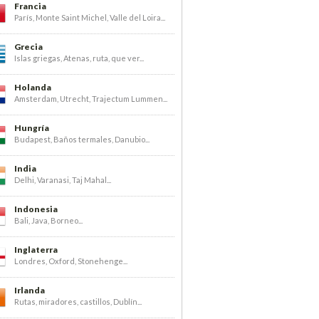
Francia
París, Monte Saint Michel, Valle del Loira...
Grecia
Islas griegas, Atenas, ruta, que ver...
Holanda
Amsterdam, Utrecht, Trajectum Lummen...
Hungría
Budapest, Baños termales, Danubio...
India
Delhi, Varanasi, Taj Mahal...
Indonesia
Bali, Java, Borneo...
Inglaterra
Londres, Oxford, Stonehenge...
Irlanda
Rutas, miradores, castillos, Dublín...