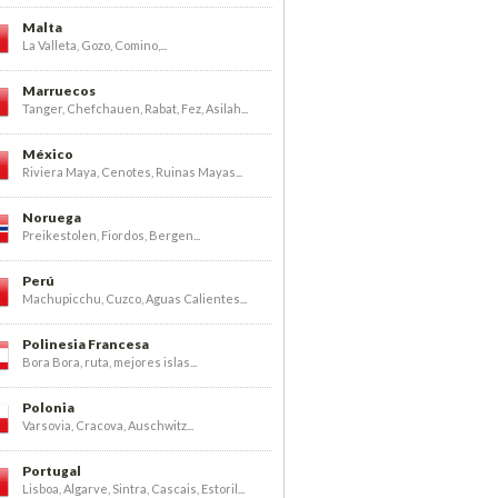
Malta
La Valleta, Gozo, Comino,...
Marruecos
Tanger, Chefchauen, Rabat, Fez, Asilah...
México
Riviera Maya, Cenotes, Ruinas Mayas...
Noruega
Preikestolen, Fiordos, Bergen...
Perú
Machupicchu, Cuzco, Aguas Calientes...
Polinesia Francesa
Bora Bora, ruta, mejores islas...
Polonia
Varsovia, Cracova, Auschwitz...
Portugal
Lisboa, Algarve, Sintra, Cascais, Estoril...