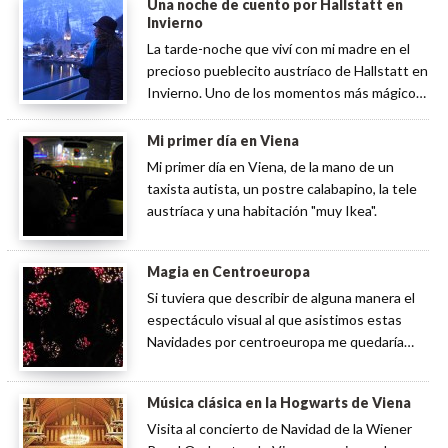
Una noche de cuento por Hallstatt en
Invierno
La tarde-noche que viví con mi madre en el
precioso pueblecito austríaco de Hallstatt en
Invierno. Uno de los momentos más mágicos
de este blog.
Mi primer día en Viena
Mi primer día en Viena, de la mano de un
taxista autista, un postre calabapino, la tele
austríaca y una habitación "muy Ikea".
Magia en Centroeuropa
Si tuviera que describir de alguna manera el
espectáculo visual al que asistimos estas
Navidades por centroeuropa me quedaría
corto. Tanto en la plaza de la ciudad vieja de
Praga o Staromestské námestí (como dicen
Música clásica en la Hogwarts de Viena
los checos) como en el Ayuntamiento de
Visita al concierto de Navidad de la Wiener
Viena, la decoración […]