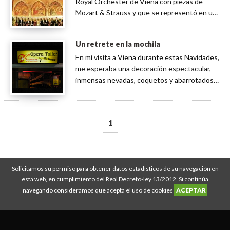
Royal Orchester de Viena con piezas de
Mozart & Strauss y que se representó en un
palacio neogótico que pudiera pasar por el
mismisimo Hogwarts de Harry Potter.
Un retrete en la mochila
En mi visita a Viena durante estas Navidades,
me esperaba una decoración espectacular,
inmensas nevadas, coquetos y abarrotados
mercadillos navideños decorados con
exquisito gusto y por supuesto, música,
pero, una de dos, o los austríacos tienen
1
bastantes problemas de estreñimiento y
necesitan darle ritmo a […]
Solicitamos su permiso para obtener datos estadísticos de su navegación en
Diario de un Mentiroso © Copyright 2008-2026
esta web, en cumplimiento del Real Decreto-ley 13/2012. Si continúa
Descuento IATI Seguros
|
Guías de viaje
|
Rutas de viajes
|
Mejor seguro de
navegando consideramos que acepta el uso de cookies
ACEPTAR
viajes
|
Política Privacidad