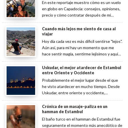
En este reportaje muestro cómo es un vuelo
en globo en Capadocia: consejos, opiniones,
precio y cómo contratar después de mi
experiencia… ¡un sueño!
Cuando más lejos me siento de casa al
viajar
Hoy día cada vez es más dificil sentirse "lejos".
Aún así, para mi hay un momento que me
hace sentir magia, sentirme lejísimos y aquí
os lo cuento.
Uskudar, el mejor atardecer de Estambul
entre Oriente y Occidente
Probablemente el mejor lugar desde el que
he visto atardecer en mucho tiempo. Desde
Uskudar, entre oriente y occidente,
tumbados y frente al skyline de Estambul
Crónica de un masaje-paliza en un
hamman de Estambul
El baño turco en el hamman de Estambul fue
seguramente el momento más anecdótico de