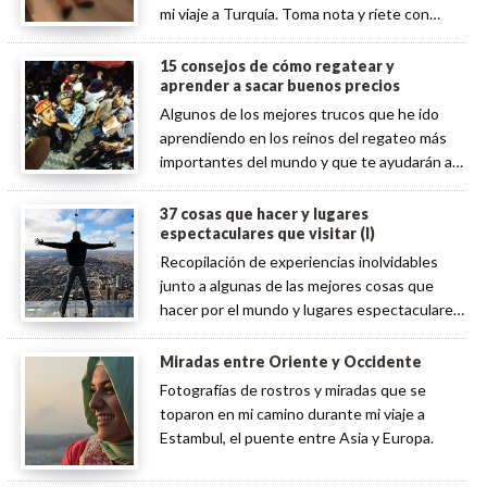
mi viaje a Turquía. Toma nota y ríete con
nuestra experiencia en él. Ya verás
15 consejos de cómo regatear y
aprender a sacar buenos precios
Algunos de los mejores trucos que he ido
aprendiendo en los reinos del regateo más
importantes del mundo y que te ayudarán a
aprender a regatear el mejor precio
37 cosas que hacer y lugares
espectaculares que visitar (I)
Recopilación de experiencias inolvidables
junto a algunas de las mejores cosas que
hacer por el mundo y lugares espectaculares
por visitar alguna vez en la vida
Miradas entre Oriente y Occidente
Fotografías de rostros y miradas que se
toparon en mi camino durante mi viaje a
Estambul, el puente entre Asia y Europa.