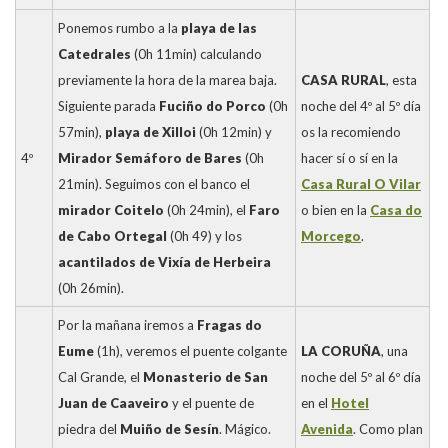
Ponemos rumbo a la
playa de las
Catedrales
(0h 11min) calculando
previamente la hora de la marea baja.
CASA RURAL
, esta
Siguiente parada
Fuciño do Porco
(0h
noche del 4º al 5º día
57min),
playa de Xilloi
(0h 12min) y
os la recomiendo
4º
Mirador Semáforo de Bares
(0h
hacer sí o sí en la
21min). Seguimos con el banco el
Casa Rural O Vilar
mirador Coitelo
(0h 24min), el
Faro
o bien en la
Casa do
de Cabo Ortegal
(0h 49) y los
Morcego
.
acantilados de Vixía de Herbeira
(0h 26min).
Por la mañana iremos a
Fragas do
Eume
(1h), veremos el puente colgante
LA CORUÑA
, una
Cal Grande, el
Monasterio de San
noche del 5º al 6º día
Juan de Caaveiro
y el puente de
en el
Hotel
piedra del
Muiño de Sesín
. Mágico.
Avenida
. Como plan