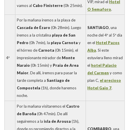
VIP, mirad el
Hotel
vamos al
Cabo Finisterre
(0h 25min).
O Semaforo
.
Por la mañana iremos a la playa de
Cascada de Ézaro
(0h 28min). Luego
SANTIAGO
, una
iremos a la cristalina
playa de San
noche del 4º al 5º día
Pedro
(0h 7min), la
playa Carnota
y
en el
Hotel Pazos
el hórreo de
Carnota
(0h 15min), el
Alba
. Si este
4º
impresionante mirador de
Monte
estuviera lleno mirad
Naraio
(0h 15min) y
Praia de Area
el
hotel Palacio
Maior
. De allí, iremos para pasar la
del Carmen
y como
tarde completa a
Santiago de
plan C,
el precioso
Compostela
(1h), donde haremos
Hotel Gaio 7
.
noche.
Por la mañana visitaremos el
Castro
de Baroña
(0h 47min). De allí
seguiremos a la
isla de Arousa
(1h),
donde os recomiendo directos a la
COMBARRO
, una