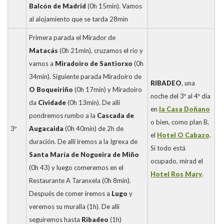
Balcón de Madrid
(0h 15min). Vamos
al alojamiento que se tarda 28min
Primera parada el Mirador de
Matacás
(0h 21min), cruzamos el rio y
vamos a
Miradoiro de Santiorxo
(0h
34min). Siguiente parada Miradoiro de
RIBADEO
, una
O Boqueiriño
(0h 17min) y Miradoiro
noche del 3º al 4º día
da
Cividade
(0h 13min). De allí
en
la Casa Doñano
pondremos rumbo a la
Cascada de
o bien, como plan B,
3º
Augacaida
(0h 40min) de 2h de
el
Hotel O Cabazo
.
duración. De allí iremos a la Igrexa de
Si todo está
Santa María de Nogueira de Miño
ocupado, mirad el
(0h 43) y luego comeremos en el
Hotel Ros Mary
.
Restaurante A Taranxela (0h 8min).
Después de comer iremos a
Lugo
y
veremos su muralla (1h). De allí
seguiremos hasta
Ribadeo
(1h)