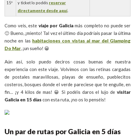
15º
y ticket lo podéis
reservar
directamente desde aquí
.
Como veis, este
viaje por Galicia
más completo no puede ser
🙂 Bueno, ¡miento! Tal vez el último día podríais pasar la última
noche en las
habitaciones con vistas al mar del Glamping
Do Mar
, ¡un sueño! 😀
Aún así, solo puedo deciros cosas buenas de nuestra
experiencia con este viaje. Volvimos con las retinas cargadas
de postales maravillosas, playas de ensueño, pueblecitos
costeros, bosques donde el verde pareciese que te engulle, en
fin… ¡y 4 kilos de mas! 😀 Si podéis daros el lujo de
visitar
Galicia en 15 días
con esta ruta, ¡no os lo penséis!
Un par de rutas por Galicia en 5 días