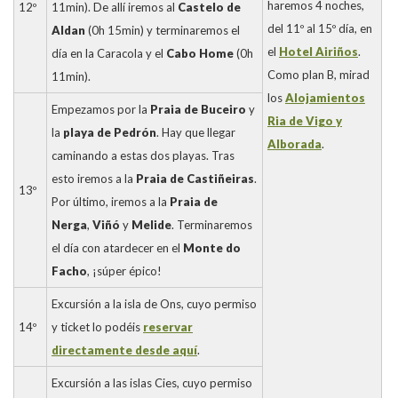
haremos 4 noches,
12º
11min). De allí iremos al
Castelo de
del 11º al 15º día, en
Aldan
(0h 15min) y terminaremos el
el
Hotel Airiños
.
día en la Caracola y el
Cabo Home
(0h
Como plan B, mirad
11min).
los
Alojamientos
Empezamos por la
Praia de Buceiro
y
Ria de Vigo y
la
playa de Pedrón
. Hay que llegar
Alborada
.
caminando a estas dos playas. Tras
esto iremos a la
Praia de Castiñeiras
.
13º
Por último, iremos a la
Praia de
Nerga
,
Viñó
y
Melide
. Terminaremos
el día con atardecer en el
Monte do
Facho
, ¡súper épico!
Excursión a la isla de Ons, cuyo permiso
14º
y ticket lo podéis
reservar
directamente desde aquí
.
Excursión a las islas Cies, cuyo permiso