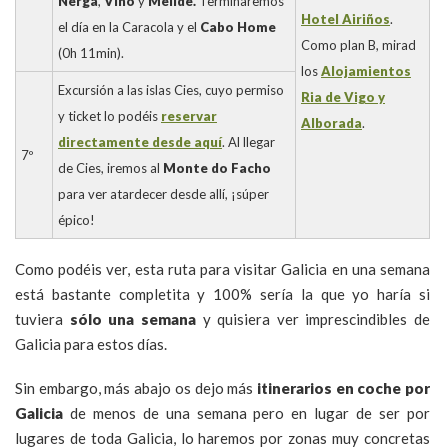
Nerga
,
Viñó
y
Melide.
Terminaremos
Hotel Airiños
.
el día en la Caracola y el
Cabo Home
Como plan B, mirad
(0h 11min).
los
Alojamientos
Excursión a las islas Cies, cuyo permiso
Ria de Vigo y
y ticket lo podéis
reservar
Alborada
.
directamente desde aquí
. Al llegar
7º
de Cies, iremos al
Monte do Facho
para ver atardecer desde allí, ¡súper
épico!
Como podéis ver, esta ruta para visitar Galicia en una semana
está bastante completita y 100% sería la que yo haría si
tuviera
sólo una semana
y quisiera ver imprescindibles de
Galicia para estos días.
Sin embargo, más abajo os dejo más
itinerarios en coche por
Galicia
de menos de una semana pero en lugar de ser por
lugares de toda Galicia, lo haremos por zonas muy concretas