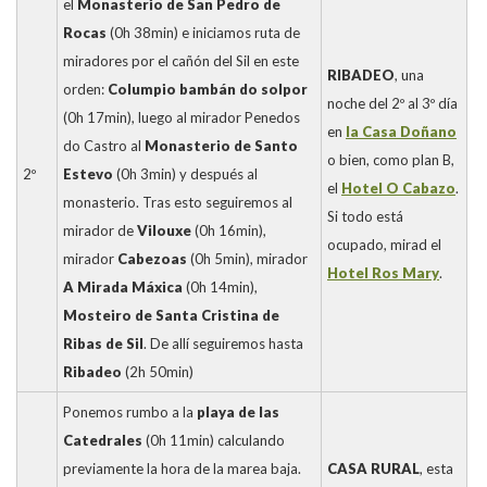
el
Monasterio de San Pedro de
Rocas
(0h 38min) e iniciamos ruta de
miradores por el cañón del Sil en este
RIBADEO
, una
orden:
Columpio bambán do solpor
noche del 2º al 3º día
(0h 17min), luego al mirador Penedos
en
la Casa Doñano
do Castro al
Monasterio de Santo
o bien, como plan B,
2º
Estevo
(0h 3min) y después al
el
Hotel O Cabazo
.
monasterio. Tras esto seguiremos al
Si todo está
mirador de
Vilouxe
(0h 16min),
ocupado, mirad el
mirador
Cabezoas
(0h 5min), mirador
Hotel Ros Mary
.
A Mirada Máxica
(0h 14min),
Mosteiro de Santa Cristina de
Ribas de Sil
. De allí seguiremos hasta
Ribadeo
(2h 50min)
Ponemos rumbo a la
playa de las
Catedrales
(0h 11min) calculando
previamente la hora de la marea baja.
CASA RURAL
, esta