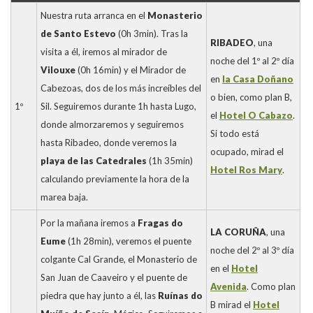
Nuestra ruta arranca en el
Monasterio
de Santo Estevo
(0h 3min). Tras la
RIBADEO
, una
visita a él, iremos al mirador de
noche del 1º al 2º día
Vilouxe
(0h 16min) y el Mirador de
en
la Casa Doñano
Cabezoas, dos de los más increíbles del
o bien, como plan B,
1º
Sil. Seguiremos durante 1h hasta Lugo,
el
Hotel O Cabazo
.
donde almorzaremos y seguiremos
Si todo está
hasta Ribadeo, donde veremos la
ocupado, mirad el
playa de las Catedrales
(1h 35min)
Hotel Ros Mary
.
calculando previamente la hora de la
marea baja.
Por la mañana iremos a
Fragas do
LA CORUÑA
, una
Eume
(1h 28min), veremos el puente
noche del 2º al 3º día
colgante Cal Grande, el Monasterio de
en el
Hotel
San Juan de Caaveiro y el puente de
Avenida
. Como plan
piedra que hay junto a él, las
Ruínas do
B mirad el
Hotel