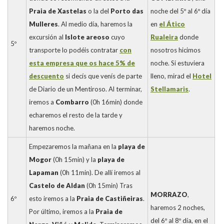
Praia de Xastelas
o la del
Porto das
noche del 5º al 6º día
Mulleres
. Al medio día, haremos la
en
el Ático
excursión al
Islote areoso
cuyo
Rualeira
donde
5º
transporte lo podéis contratar
con
nosotros hicimos
esta empresa que os hace 5% de
noche. Si estuviera
descuento
si decís que venís de parte
lleno, mirad el
Hotel
de Diario de un Mentiroso. Al terminar,
Stellamaris
.
iremos a
Combarro
(0h 16min) donde
echaremos el resto de la tarde y
haremos noche.
Empezaremos la mañana en la
playa de
Mogor
(0h 15min) y la
playa de
Lapaman
(0h 11min). De allí iremos al
Castelo de Aldan
(0h 15min) Tras
MORRAZO
,
6º
esto iremos a la
Praia de Castiñeiras
.
haremos 2 noches,
Por último, iremos a la
Praia de
del 6º al 8º día, en el