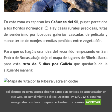
En esta zona os esperan los
Cañones del Sil
, ¡súper parecidos
a los fiordos noruegos! 🙂 Hay casas rurales preciosas, rutas
de senderismo por bosques galerías, cascadas de película y
monasterios de monjes eremitas perdidos entre vegetación.
Para que os hagáis una idea del recorrido, empezando en San
Pedro de Rocas, abajo dejo el mapa de lugares de Ribeira Sacra
para esta
ruta de 5 días por Galicia
que quedaría de la
siguiente manera:
Como veis, el
rio Sil
divide el mapa en dos partes, norte y sur.
Solicitamos su permiso para obtener datos estadísticos de su navegación en
esta web, en cumplimiento del Real Decreto-ley 13/2012. Si continúa
Los tres primeros días los dedicaremos al lado sur del Sil y el
navegando consideramos que acepta el uso de cookies
ACEPTAR
cuarto y quinto día al lado norte. A continuación os dejo el
planning detallado para este
itinerario por Galicia en 5 días