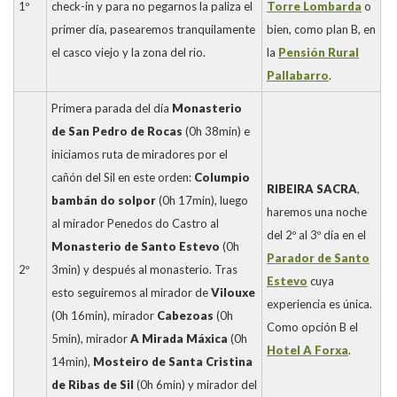
1º
check-in y para no pegarnos la paliza el
Torre Lombarda
o
primer día, pasearemos tranquilamente
bien, como plan B, en
el casco viejo y la zona del rio.
la
Pensión Rural
Pallabarro
.
Primera parada del día
Monasterio
de San Pedro de Rocas
(0h 38min) e
iniciamos ruta de miradores por el
cañón del Sil en este orden:
Columpio
RIBEIRA SACRA
,
bambán do solpor
(0h 17min), luego
haremos una noche
al mirador Penedos do Castro al
del 2º al 3º día en el
Monasterio de Santo Estevo
(0h
Parador de Santo
2º
3min) y después al monasterio. Tras
Estevo
cuya
esto seguiremos al mirador de
Vilouxe
experiencia es única.
(0h 16min), mirador
Cabezoas
(0h
Como opción B el
5min), mirador
A Mirada Máxica
(0h
Hotel A Forxa
.
14min),
Mosteiro de Santa Cristina
de Ribas de Sil
(0h 6min) y mirador del