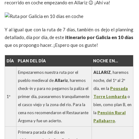
recorrido en coche empezando en Allariz 😉 ¡Ahí va!
Y al igual que con la ruta de 7 días, también os dejo el planning
detallado, día por día, de este
itinerario por Galicia en 10 días
que os propongo hacer. ¡Espero que os guste!
DÍA
PLAN DEL DÍA
NOCHE EN…
Empezaremos nuestra ruta por el
ALLARIZ
, haremos
pueblo medieval de
Allariz
, haremos
noche, del 1º al 2º
check-in y para no pegarnos la paliza el
día, en la
Pousada
1º
primer día, pasearemos tranquilamente
Torre Lombarda
o
el casco viejo y la zona del rio. Para la
bien, como plan B, en
cena nos recomendaron el Restaurante
la
Pensión Rural
Árgoma y fue un acierto.
Pallabarro
.
Primera parada del día en