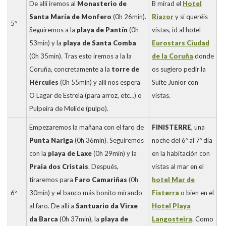
De allí iremos al
Monasterio de
B mirad el
Hotel
Santa María de Monfero
(0h 26min).
Riazor
y si queréis
5º
Seguiremos a la
playa de Pantín
(0h
vistas, id al hotel
53min) y la
playa de Santa Comba
Eurostars Ciudad
(0h 35min). Tras esto iremos a la la
de la Coruña
donde
Coruña, concretamente a la
torre de
os sugiero pedir la
Hércules
(0h 55min) y allí nos espera
Suite Junior con
O Lagar de Estrela (para arroz, etc…) o
vistas.
Pulpeira de Melide (pulpo).
Empezaremos la mañana con el faro de
FINISTERRE
, una
Punta Nariga
(0h 36min). Seguiremos
noche del 6º al 7º día
con la
playa de Laxe
(0h 29min) y la
en la habitación con
Praia dos Cristais
. Después,
vistas al mar en el
tiraremos para
Faro Camariñas
(0h
hotel Mar de
6º
30min) y el banco más bonito mirando
Fisterra
o bien en el
al faro. De allí a
Santuario da Virxe
Hotel Playa
da Barca
(0h 37min), la
playa de
Langosteira
. Como