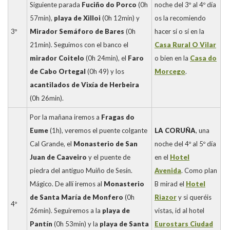
Siguiente parada
Fuciño do Porco
(0h
noche del 3º al 4º día
57min),
playa de Xilloi
(0h 12min) y
os la recomiendo
3º
Mirador Semáforo de Bares
(0h
hacer sí o sí en la
21min). Seguimos con el banco el
Casa Rural O Vilar
mirador Coitelo
(0h 24min), el
Faro
o bien en la
Casa do
de Cabo Ortegal
(0h 49) y los
Morcego
.
acantilados de Vixía de Herbeira
(0h 26min).
Por la mañana iremos a
Fragas do
Eume
(1h), veremos el puente colgante
LA CORUÑA
, una
Cal Grande, el
Monasterio de San
noche del 4º al 5º día
Juan de Caaveiro
y el puente de
en el
Hotel
piedra del antiguo Muiño de Sesín.
Avenida
. Como plan
Mágico. De allí iremos al
Monasterio
B mirad el
Hotel
de Santa María de Monfero
(0h
Riazor
y si queréis
4º
26min). Seguiremos a la
playa de
vistas, id al hotel
Pantín
(0h 53min) y la
playa de Santa
Eurostars Ciudad