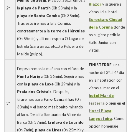
Muíño de Sesín
. Mágico. Seguiremos a
Riazor
y si queréis
2º
la
playa de Pantín
(0h 53min) y la
vistas, id al hotel
playa de Santa Comba
(0h 35min).
Eurostars Ciudad
Tras esto iremos a la la Coruña,
de la Coruña
donde
concretamente a la
torre de Hércules
os sugiero pedir la
(0h 55min) y allí nos espera O Lagar de
Suite Junior con
Estrela (para arroz, etc…) o Pulpeira de
vistas.
Melide (pulpo).
FINISTERRE
, una
Empezaremos la mañana con el faro de
noche del 3º al 4º día
Punta Nariga
(0h 36min). Seguiremos
en la habitación con
con la
playa de Laxe
(0h 29min) y la
vistas al mar en el
Praia dos Cristais
. Después,
hotel Mar de
tiraremos para
Faro Camariñas
(0h
3º
Fisterra
o bien en el
30min) y el banco más bonito mirando
Hotel Playa
al faro. De allí a Santuario da Virxe da
Langosteira
. Como
Barca (0h 37min), la
playa de Lourido
opción homenaje
(0h 7min),
playa de Lires
(0h 25min) y