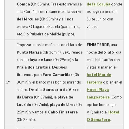
Comba
(0h 35min). Tras esto iremos a
de la Coruña
donde
la la Coruña, concretamente a la
torre
os sugiero pedir la
de Hércules
(0h 55min) y allí nos
Suite Junior con
espera O Lagar de Estrela (para arroz,
vistas.
etc…) o Pulpeira de Melide (pulpo).
Empezaremos la mañana con el faro de
FINISTERRE
, una
Punta Nariga
(0h 36min). Seguiremos
noche del 5º al 6º día
con la
playa de Laxe
(0h 29min) y la
en la habitación con
Praia dos Cristais
. Después,
vistas al mar en el
tiraremos para
Faro Camariñas
(0h
hotel Mar de
5º
30min) y el banco más bonito mirando
Fisterra
o bien en el
al faro. De allí a
Santuario da Virxe
Hotel Playa
da Barca
(0h 37min), la
playa de
Langosteira
. Como
Lourido
(0h 7min),
playa de Lires
(0h
opción homenaje
25min) y vamos al
Cabo Finisterre
VIP, mirad el
Hotel
(0h 25min).
O Semaforo
.