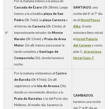
Por la mañana iremos a la playa de
Cascada de Ézaro
(0h 28min). Luego
SANTIAGO
, una
iremos a la cristalina
playa de San
noche del 6º al 7º día
Pedro
(0h 7min), la
playa Carnota
y
en el
Hotel Pazos
el hórreo de
Carnota
(0h 15min), el
Alba
. Si este
6º
impresionante mirador de
Monte
estuviera lleno mirad
Naraio
(0h 15min) y
Praia de Area
el
hotel Palacio
Maior
. De allí, iremos para pasar la
del Carmen
y como
tarde completa a
Santiago de
plan C,
el precioso
Compostela
(1h), donde haremos
Hotel Gaio 7
.
noche.
Por la mañana visitaremos el
Castro
de Baroña
(0h 47min). De allí
seguiremos a la
isla de Arousa
(1h),
donde os recomiendo directos a la
CAMBADOS
,
Praia de Xastelas
o la del Porto das
haremos una noche
Mulleres. Al medio día, haremos la
del 7º al 8º día en