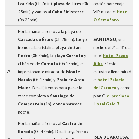
Lourido
(0h 7min),
playa de Lires
(0h
opción homenaje
25min) y vamos al
Cabo Finisterre
VIP, mirad el
Hotel
(0h 25min).
O Semaforo
.
Por la mañana iremos a la playa de
Cascada de Ézaro
(0h 28min). Luego
SANTIAGO
, una
iremos a la cristalina
playa de San
noche del 7º al 8º día
Pedro
(0h 7min), la
playa Carnota
y
en el
Hotel Pazos
el hórreo de
Carnota
(0h 15min), el
Alba
. Si este
7º
impresionante mirador de
Monte
estuviera lleno mirad
Naraio
(0h 15min) y
Praia de Area
el
hotel Palacio
Maior
. De allí, iremos para pasar la
del Carmen
y como
tarde completa a
Santiago de
plan C,
el precioso
Compostela
(1h), donde haremos
Hotel Gaio 7
.
noche.
Por la mañana iremos al
Castro de
Baroña
(0h 47min). De allí seguiremos
ISLA DE AROUSA
,