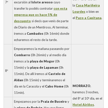
7º
excursión al
Islote areoso
cuyo
la
Casa Mariñeira
transfer lo podéis contratar
con esta
Lourdes
o bien en
empresa que os hace 5% de
el
Pazo a Capitana
.
descuento
si decís que venís de parte
de Diario de un Mentiroso
.
Al terminar,
iremos a
Cambados
(0h 16min) donde
echaremos el resto de la tarde.
Empezaremos la mañana paseando por
Combarro
(0h 26min) y al medio día
iremos a la
playa de Mogor
(0h
15min) y la
playa de Lapaman
(0h
8º
11min). De allí iremos al
Castelo de
Aldan
(0h 15min) y terminaremos el
MORRAZO
,
día en la Caracola y el
Cabo Home
(0h
haremos 3 noches,
11min).
del 8º al 10º día, en el
Empezamos por la
Praia de Buceiro
y
Hotel Airiños
.
la
playa de Pedrón
. Hay que llegar