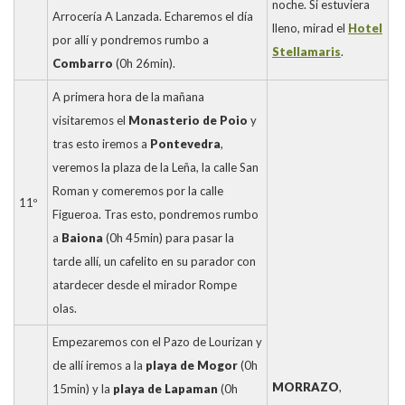
noche. Si estuviera
Arrocería A Lanzada. Echaremos el día
lleno, mirad el
Hotel
por allí y pondremos rumbo a
Stellamaris
.
Combarro
(0h 26min).
A primera hora de la mañana
visitaremos el
Monasterio de Poio
y
tras esto iremos a
Pontevedra
,
veremos la plaza de la Leña, la calle San
Roman y comeremos por la calle
11º
Figueroa. Tras esto, pondremos rumbo
a
Baiona
(0h 45min) para pasar la
tarde allí, un cafelito en su parador con
atardecer desde el mirador Rompe
olas.
Empezaremos con el Pazo de Lourizan y
de allí iremos a la
playa de Mogor
(0h
MORRAZO
,
15min) y la
playa de Lapaman
(0h