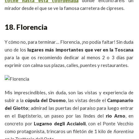
coche hasta esta coordenada
donde encontraréis un
mirador desde el que se ve la famosa carretera de cipreses.
18. Florencia
Y cómo no, para terminar… Florencia, ¡no podía faltar! Sin duda
uno de los
lugares más importantes que ver en la Toscana
para la que os recomiendo dedicar al menos 2 o 3 días par
exprimir con calma sus plazas, calles, puentes y restaurantes.
Mis imprescindibles, sin duda, son las vistas y experiencia de
subir a la
cúpula del Duomo
, las vistas desde el
Campanario
del Giotto
; admirad las puertas del paraíso para luego entrar
en el Baptisterio, un paseo por las lindes del
rio Arno
, en
concreto por
Lugarno degli Acciaioli
, con el Ponte Vecchio
como protagonista, trincaros un filetón de 1 kilo de
fiorentina
en la Trattoria dall Oste…