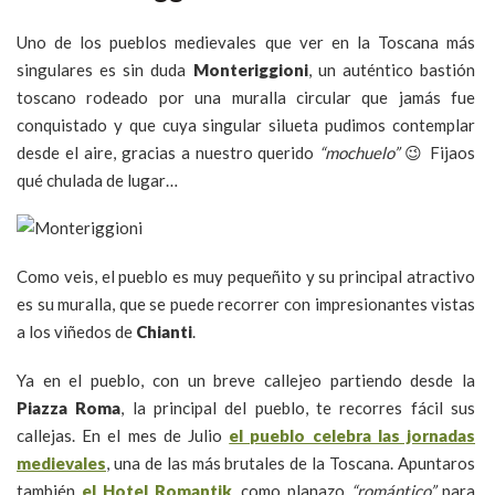
Uno de los pueblos medievales que ver en la Toscana más
singulares es sin duda
Monteriggioni
, un auténtico bastión
toscano rodeado por una muralla circular que jamás fue
conquistado y que cuya singular silueta pudimos contemplar
desde el aire, gracias a nuestro querido
“mochuelo”
😉 Fijaos
qué chulada de lugar…
Como veis, el pueblo es muy pequeñito y su principal atractivo
es su muralla, que se puede recorrer con impresionantes vistas
a los viñedos de
Chianti
.
Ya en el pueblo, con un breve callejeo partiendo desde la
Piazza Roma
, la principal del pueblo, te recorres fácil sus
callejas. En el mes de Julio
el pueblo celebra las jornadas
medievales
, una de las más brutales de la Toscana. Apuntaros
también
el Hotel Romantik
, como planazo
“romántico”
para