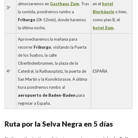
almorzaremos en
Gasthaus Zum
. Tras
en el
hotel
3º
la comida, pondremos rumbo a
Bierhäusle
o bien,
Friburgo
(0h 52min), donde haremos
como plan B, el
la última noche.
hotel Zum
.
Aprovecharemos la mañana para
recorrer
Friburgo
, visitando la Puerta
de los Suabos, la calle
Oberlindenbrunnen, la plaza de la
4º
Catedral, la Rathausplatz, la puerta de
ESPAÑA
San Martin y la Konviktsrasse. A última
hora pondremos rumbo al
aeropuerto de Baden-Baden
para
regresar a España.
Ruta por la Selva Negra en 5 días