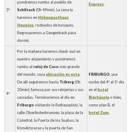
pondremos rumbo al pueblo de
Express
.
3º
Schiltach
(0h 49min). La cena la
haremos en
Höhengasthaus
Heuwies
, rodeados de bosques.
Regresaremos a Gengenbach para
dormir.
Por la mañana haremos check-out en
nuestro alojamiento y pondremos
rumbo al
reloj de Cuco
más grande
del mundo, cuya
ubicación es esta
.
FRIBURGO
, una
De allí seguiremos hasta
Triberg
(0h
noche del 4º al 5º día
20min), famosa por sus relojerías y sus
en el
hotel
4º
cascadas. Terminaremos el día en
Bierhäusle
o bien,
Friburgo
visitando la Rathausplatz, la
como plan B, el
calle Oberlindenbrunnen, la plaza de la
hotel Zum
.
Catedral, la Puerta de los Suabos, la
Konviktsrasse y la puerta de San