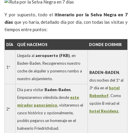
Y por supuesto, todo el
itinerario por la Selva Negra en 7
días
que yo haría, detallado día por día, con todas las visitas y
tiempos entre puntos:
DÍA
QUÉ HACEMOS
DONDE DORMIR
Llegada al
aeropuerto (FKB)
, en
Baden-Baden. Recogeremos nuestro
1º
coche de alquiler y ponemos rumbo a
BADEN-BADEN
,
nuestro alojamiento.
dos noches del 1º al
3º día en el
hotel
Día para visitar
Baden-Baden
.
Rebenhof
. Como
Empezaremos viéndola desde
este
opción B mirad el
mirador panorámico
, visitaremos el
2º
hotel Residenz
.
casco histórico y opcionalmente,
podéis pegaros un homenaje en el
balneario Friedrichsbad.