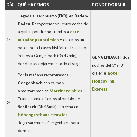
DÍA
QUÉ HACEMOS
DONDE DORMIR
Llegada al aeropuerto (FKB), en
Baden-
Baden
. Recogeremos nuestro coche de
alquiler, pondremos rumbo a
este
1º
mirador panorámico
y daremos un
paseo por el casco histórico. Tras esto,
iremos a Gengenbach (0h 42min),
GENGENBACH
, dos
donde nos alojaremos todo el viaje.
noches del 1º al 3º
día en el
hotel
Por la mañana recorreremos
Holiday Inn
Gengenbach
con calma y
Express
almorzaremos en
Martinsteinhiesli
.
Tras la comida iremos al pueblo de
2º
Schiltach
(0h 43min) con cena en
Höhengasthaus Heuwies
.
Regresaremos a Gengenbach para
dormir.