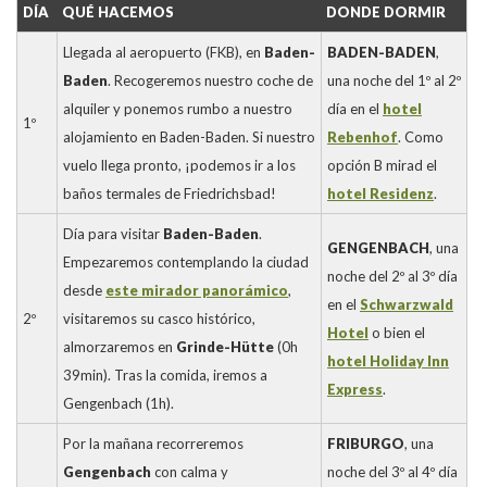
DÍA
QUÉ HACEMOS
DONDE DORMIR
Llegada al aeropuerto (FKB), en
Baden-
BADEN-BADEN
,
Baden
. Recogeremos nuestro coche de
una noche del 1º al 2º
alquiler y ponemos rumbo a nuestro
día en el
hotel
1º
alojamiento en Baden-Baden. Si nuestro
Rebenhof
. Como
vuelo llega pronto, ¡podemos ir a los
opción B mirad el
baños termales de Friedrichsbad!
hotel Residenz
.
Día para visitar
Baden-Baden
.
GENGENBACH
, una
Empezaremos contemplando la ciudad
noche del 2º al 3º día
desde
este mirador panorámico
,
en el
Schwarzwald
2º
visitaremos su casco histórico,
Hotel
o bien el
almorzaremos en
Grinde-Hütte
(0h
hotel Holiday Inn
39min). Tras la comida, iremos a
Express
.
Gengenbach (1h).
Por la mañana recorreremos
FRIBURGO
, una
Gengenbach
con calma y
noche del 3º al 4º día