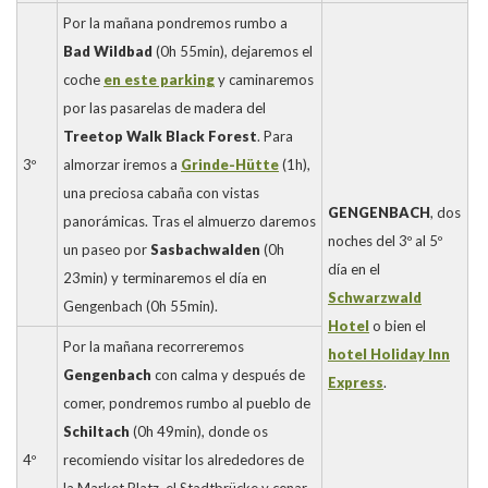
Por la mañana pondremos rumbo a
Bad Wildbad
(0h 55min), dejaremos el
coche
en este parking
y caminaremos
por las pasarelas de madera del
Treetop Walk Black Forest
. Para
3º
almorzar iremos a
Grinde-Hütte
(1h),
una preciosa cabaña con vistas
GENGENBACH
, dos
panorámicas. Tras el almuerzo daremos
noches del 3º al 5º
un paseo por
Sasbachwalden
(0h
día en el
23min) y terminaremos el día en
Schwarzwald
Gengenbach (0h 55min).
Hotel
o bien el
Por la mañana recorreremos
hotel Holiday Inn
Gengenbach
con calma y después de
Express
.
comer, pondremos rumbo al pueblo de
Schiltach
(0h 49min), donde os
4º
recomiendo visitar los alrededores de