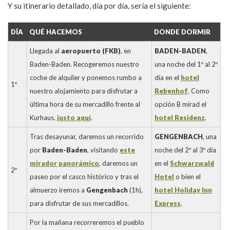
Y su itinerario detallado, día por día, sería el siguiente:
DÍA
QUÉ HACEMOS
DONDE DORMIR
Llegada al
aeropuerto (FKB)
, en
BADEN-BADEN
,
Baden-Baden. Recogeremos nuestro
una noche del 1º al 2º
coche de alquiler y ponemos rumbo a
día en el
hotel
1º
nuestro alojamiento para disfrutar a
Rebenhof
. Como
última hora de su mercadillo frente al
opción B mirad el
Kurhaus,
justo aquí
.
hotel Residenz
.
Tras desayunar, daremos un recorrido
GENGENBACH
, una
por
Baden-Baden
, visitando
este
noche del 2º al 3º día
mirador panorámico
, daremos un
en el
Schwarzwald
2º
paseo por el casco histórico y tras el
Hotel
o bien el
almuerzo iremos a
Gengenbach
(1h),
hotel Holiday Inn
para disfrutar de sus mercadillos.
Express
.
Por la mañana recorreremos el pueblo