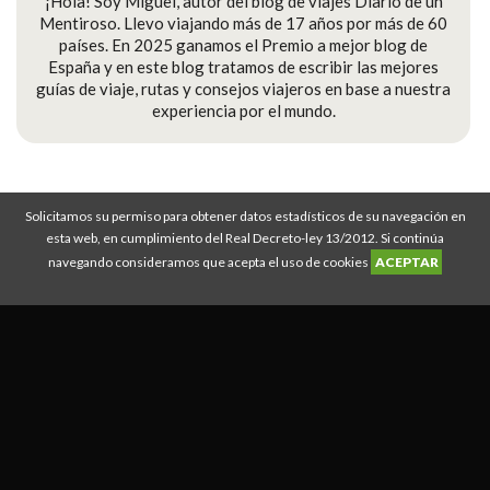
¡Hola! Soy Miguel, autor del blog de viajes Diario de un
Mentiroso. Llevo viajando más de 17 años por más de 60
países. En 2025 ganamos el Premio a mejor blog de
España y en este blog tratamos de escribir las mejores
guías de viaje, rutas y consejos viajeros en base a nuestra
experiencia por el mundo.
Solicitamos su permiso para obtener datos estadísticos de su navegación en
Diario de un Mentiroso © Copyright 2008-2026
esta web, en cumplimiento del Real Decreto-ley 13/2012. Si continúa
Descuento IATI Seguros
|
Guías de viaje
|
Rutas de viajes
|
Mejor seguro de
navegando consideramos que acepta el uso de cookies
ACEPTAR
viajes
|
Política Privacidad