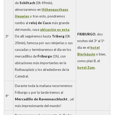
de
Schiltach
(0h 49min),
almorzaremos en
Höhengasthaus
Heuwies
y tras esto, pondremos
rumbo al
reloj de Cuco
más grande
del mundo, cuya
ubicación es esta
.
FRIBURGO
, dos
3º
De allí seguiremos hasta
Triberg
(0h
noches del 3º al 5º
20min), famosa por sus relojerías y sus
día en el
hotel
cascadas y terminaremos el día en los
Bierhäusle
o bien,
mercadillos de
Friburgo
(1h), con
como plan B, el
ubicaciones más importantes en la
hotel Zum
.
Rathausplatz y los alrededores de la
Catedral.
Durante toda la mañana recorreremos
Friburgo y por la tarde iremos al
4º
Mercadillo de Ravennaschlucht
, ¡el
más impresionante del mundo!