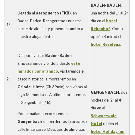
BADEN-BADEN
,
Llegada al
aeropuerto (FKB)
, en
una noche del 1º al 2º
Baden-Baden. Recogeremos nuestro
día en el
hotel
1º
coche de alquiler y ponemos rumbo a
Rebenhof
. Como
nuestro alojamiento.
opción B mirad el
hotel Residenz
.
Día para visitar
Baden-Baden
.
Empezaremos viéndola desde
este
mirador panorámico
, visitaremos el
2º
casco histórico, almorzaremos en
Grinde-Hütte
(0h 39min) con vistas al
GENGENBACH
, dos
lago Mummelsee. A última hora iremos
noches del 2º al 4º
a Gengenbach (1h).
día en el
Por la mañana recorreremos
Schwarzwald
Gengenbach
sin perdernos la preciosa
Hotel
o bien el
calle Engelgasse. Después de almorzar,
hotel Holiday Inn