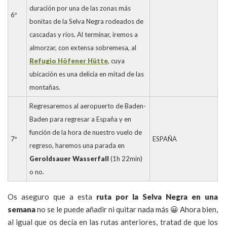
duración por una de las zonas más
6º
bonitas de la Selva Negra rodeados de
cascadas y ríos. Al terminar, iremos a
almorzar, con extensa sobremesa, al
Refugio Höfener Hütte
, cuya
ubicación es una delicia en mitad de las
montañas.
Regresaremos al aeropuerto de Baden-
Baden para regresar a España y en
función de la hora de nuestro vuelo de
7º
ESPAÑA
regreso, haremos una parada en
Geroldsauer Wasserfall
(1h 22min)
o no.
Os aseguro que a esta
ruta por la Selva Negra en una
semana
no se le puede añadir ni quitar nada más 😀 Ahora bien,
al igual que os decía en las rutas anteriores, tratad de que los