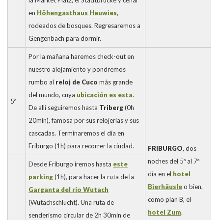
la Market Platz, el Stadtbrücke y cenar
en
Höhengasthaus Heuwies
,
rodeados de bosques. Regresaremos a
Gengenbach para dormir.
Por la mañana haremos check-out en
nuestro alojamiento y pondremos
rumbo al
reloj de Cuco
más grande
del mundo, cuya
ubicación es esta
.
5º
De allí seguiremos hasta
Triberg
(0h
20min), famosa por sus relojerías y sus
cascadas. Terminaremos el día en
Friburgo (1h) para recorrer la ciudad.
FRIBURGO
, dos
noches del 5º al 7º
Desde Friburgo iremos hasta
este
día en el
hotel
parking
(1h), para hacer la ruta de la
Bierhäusle
o bien,
Garganta del río Wutach
como plan B, el
(Wutachschlucht). Una ruta de
hotel Zum
.
senderismo circular de 2h 30min de