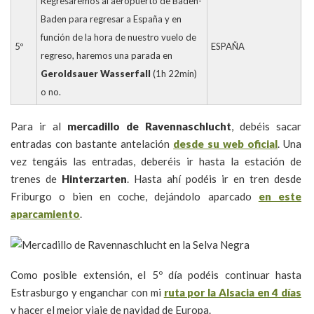
Regresaremos al aeropuerto de Baden-
Baden para regresar a España y en
función de la hora de nuestro vuelo de
5º
ESPAÑA
regreso, haremos una parada en
Geroldsauer Wasserfall
(1h 22min)
o no.
Para ir al
mercadillo de Ravennaschlucht
, debéis sacar
entradas con bastante antelación
desde su web oficial
. Una
vez tengáis las entradas, deberéis ir hasta la estación de
trenes de
Hinterzarten
. Hasta ahí podéis ir en tren desde
Friburgo o bien en coche, dejándolo aparcado
en este
aparcamiento
.
Como posible extensión, el 5º día podéis continuar hasta
Estrasburgo y enganchar con mi
ruta por la Alsacia en 4 días
y hacer el mejor viaje de navidad de Europa.