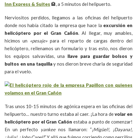
Inn Express & Suites
🏨, a 5 minutos del helipuerto.
Nerviositos perdidos, llegamos a las oficinas del helipuerto
donde nos había citado la empresa que hace la
excursión en
helicóptero por el Gran Cañón
. Al llegar, muy amables,
hicimos un
«pesaje»
para el reparto de cargas dentro del
helicóptero, rellenamos un formulario y tras esto, nos dieron
los equipos salvavidas, una
llave para guardar bolsos y
bultos en una taquilla
y nos dieron breve charla de seguridad
para el vuelo.
Tras unos 10-15 minutos de agónica espera en las oficinas del
helipuerto… nuestro turno estaba al caer. ¡La hora de
volar en
helicóptero por el Gran Cañón
estaba a punto de comenzar!
En un perfecto
yankee
nos llamaron: “
¡Migüel!, ¡Dayana!,
¡Julia!, ¡John Capel!
” Y allá que fuimos corriendo como perrillos