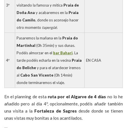
3º
visitando la famosa y mítica
Praia de
Doña Ana
y acabaremos en la
Praia
do Camilo
, donde os aconsejo hacer
otro momento
tapergüé
.
Pasaremos la mañana en la
Praia do
Martinhal
(0h 35min) y sus dunas.
Podéis almorzar en el
bar Bahari
. La
4º
tarde podéis echarla en la vecina
Praia
EN CASA
do Beliche
y para el atardecer iremos
al
Cabo San Vicente
(0h 14min)
donde terminaremos el viaje.
En el planning de esta
ruta por el Algarve de 4 días
no lo he
añadido pero al día 4º, opcionalmente, podéis añadir también
una visita a la
Fortaleza de Sagres
desde donde se tienen
unas vistas muy bonitas a los acantilados.