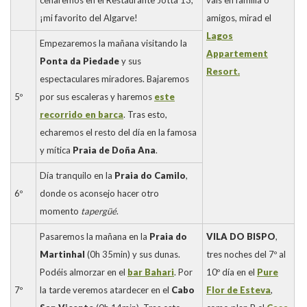
cenaremos en el Restaurante Jotta 13,
vais en familia o
¡mi favorito del Algarve!
amigos, mirad el
Lagos
Empezaremos la mañana visitando la
Appartement
Ponta da Piedade
y sus
Resort.
espectaculares miradores. Bajaremos
5º
por sus escaleras y haremos
este
recorrido en barca
. Tras esto,
echaremos el resto del día en la famosa
y mítica
Praia de Doña Ana
.
Día tranquilo en la
Praia do Camilo
,
6º
donde os aconsejo hacer otro
momento
tapergüé
.
Pasaremos la mañana en la
Praia do
VILA DO BISPO
,
Martinhal
(0h 35min) y sus dunas.
tres noches del 7º al
Podéis almorzar en el
bar Bahari
. Por
10º día en el
Pure
7º
la tarde veremos atardecer en el
Cabo
Flor de Esteva
,