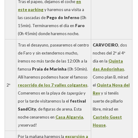
Tras el papeo, dejamos el coche
en
este parking
y haremos una visita a
las cascadas de
Pego do Inferno
(0h
15min). Terminaremos el día en
Faro
(0h 45min) donde haremos noche.
Tras el desayuno, pasearemos el centro
CARVOEIRO
, dos
de Faro y sin extendernos mucho,
noches del 2º al 4º
iremos no más tarde de las 12:00h a la
día en la
Quinta
famosa
Praia de Marinha
(0h 50min).
das Andorinhas
.
Allí haremos podemos hacer el famoso
Como plan B, mirad
2º
recorrido de los 7 valles colgantes
.
el
Quinta Nova del
Comeremos en la playa de
tapergüe
y
Rey
y si tenéis
por la tarde visitaremos la el
festival
suerte de pillarlo
SandCity
, de figuras de arena. Esta
libre, mirad en
noche cenaremos en
Casa Algarvia
,
Castelo Guest
¡reservad!
House
.
Por la mañana haremos la
excursión a