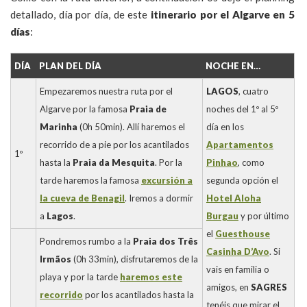
detallado, día por día, de este
itinerario por el Algarve en 5
días
:
DÍA
PLAN DEL DÍA
NOCHE EN…
Empezaremos nuestra ruta por el
LAGOS
, cuatro
Algarve por la famosa
Praia de
noches del 1º al 5º
Marinha
(0h 50min). Allí haremos el
día en los
recorrido de a pie por los acantilados
Apartamentos
1º
hasta la
Praia da Mesquita
. Por la
Pinhao
, como
tarde haremos la famosa
excursión a
segunda opción el
la cueva de Benagil
. Iremos a dormir
Hotel Aloha
a
Lagos
.
Burgau
y por último
el
Guesthouse
Pondremos rumbo a la
Praia dos Três
Casinha D’Avo
. Si
Irmãos
(0h 33min), disfrutaremos de la
vais en familia o
playa y por la tarde
haremos este
amigos, en
SAGRES
recorrido
por los acantilados hasta la
tenéis que mirar el