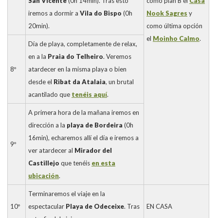
San Vicente
(0h 14min). Tras esto
como plan B el
Casa
iremos a dormir a
Vila do Bispo
(0h
Nook Sagres
y
20min).
como última opción
el
Moinho Calmo
.
Día de playa, completamente de relax,
en a la
Praia do Telheiro
. Veremos
8º
atardecer en la misma playa o bien
desde el
Ribat da Atalaia
, un brutal
acantilado que
tenéis aquí
.
A primera hora de la mañana iremos en
dirección a la
playa de Bordeira
(0h
16min), echaremos allí el día e iremos a
9º
ver atardecer al
Mirador del
Castillejo
que tenéis
en esta
ubicación
.
Terminaremos el viaje en la
10º
espectacular
Playa de Odeceixe
. Tras
EN CASA