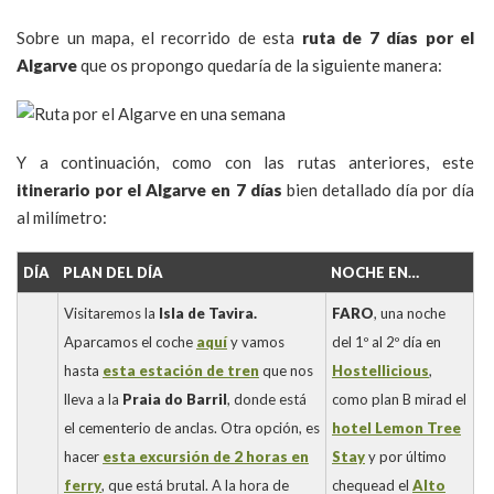
Sobre un mapa, el recorrido de esta
ruta de 7 días por el
Algarve
que os propongo quedaría de la siguiente manera:
Y a continuación, como con las rutas anteriores, este
itinerario por
el Algarve
en 7 días
bien detallado día por día
al milímetro:
DÍA
PLAN DEL DÍA
NOCHE EN…
Visitaremos la
Isla de Tavira.
FARO
, una noche
Aparcamos el coche
aquí
y vamos
del 1º al 2º día en
hasta
esta estación de tren
que nos
Hostellicious
,
lleva a la
Praia do Barril
, donde está
como plan B mirad el
el cementerio de anclas. Otra opción, es
hotel Lemon Tree
hacer
esta excursión de 2 horas en
Stay
y por último
ferry
, que está brutal. A la hora de
chequead el
Alto