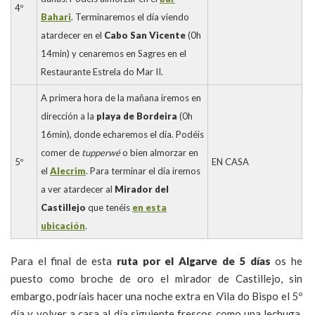
4º
Bahari
. Terminaremos el día viendo
atardecer en el
Cabo San Vicente
(0h
14min) y cenaremos en Sagres en el
Restaurante Estrela do Mar II.
A primera hora de la mañana iremos en
dirección a la
playa de Bordeira
(0h
16min), donde echaremos el día. Podéis
comer de
tupperwé
o bien almorzar en
5º
EN CASA
el
Alecrim
. Para terminar el día iremos
a ver atardecer al
Mirador del
Castillejo
que tenéis
en esta
ubicación
.
Para el final de esta
ruta por el Algarve de 5 días
os he
puesto como broche de oro el mirador de Castillejo, sin
embargo, podríais hacer una noche extra en Vila do Bispo el 5º
día y volver a casa al día siguiente frescos como una lechuga.