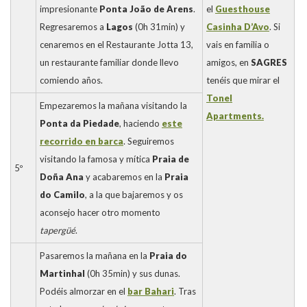
impresionante
Ponta João de Arens
.
el
Guesthouse
Regresaremos a
Lagos
(0h 31min) y
Casinha D’Avo
. Si
cenaremos en el Restaurante Jotta 13,
vais en familia o
un restaurante familiar donde llevo
amigos, en
SAGRES
comiendo años.
tenéis que mirar el
Tonel
Empezaremos la mañana visitando la
Apartments.
Ponta da Piedade
, haciendo
este
recorrido en barca
. Seguiremos
visitando la famosa y mítica
Praia de
5º
Doña Ana
y acabaremos en la
Praia
do Camilo
, a la que bajaremos y os
aconsejo hacer otro momento
tapergüé
.
Pasaremos la mañana en la
Praia do
Martinhal
(0h 35min) y sus dunas.
Podéis almorzar en el
bar Bahari
. Tras