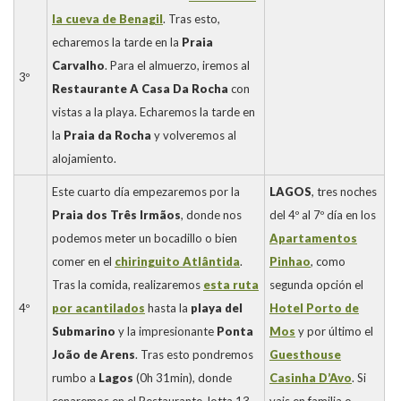
la cueva de Benagil
. Tras esto,
echaremos la tarde en la
Praia
Carvalho
. Para el almuerzo, iremos al
3º
Restaurante A Casa Da Rocha
con
vistas a la playa. Echaremos la tarde en
la
Praia da Rocha
y volveremos al
alojamiento.
Este cuarto día empezaremos por la
LAGOS
, tres noches
Praia dos Três Irmãos
, donde nos
del 4º al 7º día en los
podemos meter un bocadillo o bien
Apartamentos
comer en el
chiringuito Atlântida
.
Pinhao
, como
Tras la comida, realizaremos
esta ruta
segunda opción el
4º
por acantilados
hasta la
playa del
Hotel Porto de
Submarino
y la impresionante
Ponta
Mos
y por último el
João de Arens
. Tras esto pondremos
Guesthouse
rumbo a
Lagos
(0h 31min), donde
Casinha D’Avo
. Si