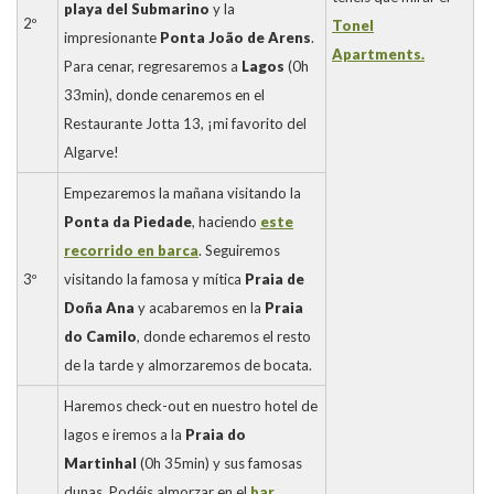
playa del Submarino
y la
2º
Tonel
impresionante
Ponta João de Arens
.
Apartments.
Para cenar, regresaremos a
Lagos
(0h
33min), donde cenaremos en el
Restaurante Jotta 13, ¡mi favorito del
Algarve!
Empezaremos la mañana visitando la
Ponta da Piedade
, haciendo
este
recorrido en barca
. Seguiremos
3º
visitando la famosa y mítica
Praia de
Doña Ana
y acabaremos en la
Praia
do Camilo
, donde echaremos el resto
de la tarde y almorzaremos de bocata.
Haremos check-out en nuestro hotel de
lagos e iremos a la
Praia do
Martinhal
(0h 35min) y sus famosas
dunas. Podéis almorzar en el
bar