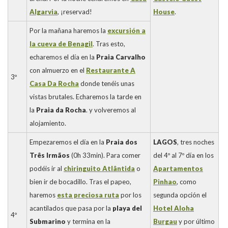
Algarvia
, ¡reservad!
House
.
Por la mañana haremos la
excursión a
la cueva de Benagil
. Tras esto,
echaremos el día en la
Praia Carvalho
con almuerzo en el
Restaurante A
3º
Casa Da Rocha
donde tenéis unas
vistas brutales. Echaremos la tarde en
la
Praia da Rocha
. y volveremos al
alojamiento.
Empezaremos el día en la
Praia dos
LAGOS
, tres noches
Três Irmãos
(0h 33min). Para comer
del 4º al 7º día en los
podéis ir al
chiringuito Atlântida
o
Apartamentos
bien ir de bocadillo. Tras el papeo,
Pinhao
, como
haremos
esta preciosa ruta
por los
segunda opción el
acantilados que pasa por la
playa del
Hotel Aloha
4º
Submarino
y termina en la
Burgau
y por último