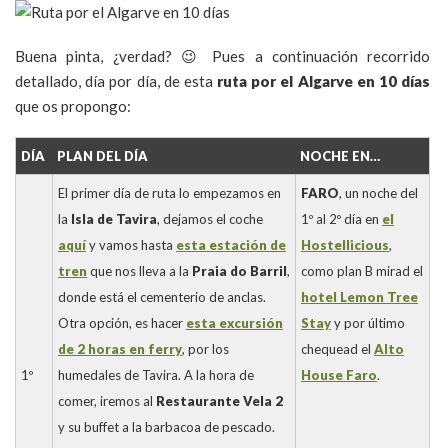
Buena pinta, ¿verdad? 😉 Pues a continuación recorrido
detallado, día por día, de esta
ruta por el Algarve en 10 días
que os propongo:
DÍA
PLAN DEL DÍA
NOCHE EN…
El primer día de ruta lo empezamos en
FARO
, un noche del
la
Isla de Tavira
, dejamos el coche
1º al 2º día en
el
aquí
y vamos hasta
esta estación de
Hostellicious
,
tren
que nos lleva a la
Praia do Barril
,
como plan B mirad el
donde está el cementerio de anclas.
hotel Lemon Tree
Otra opción, es hacer
esta excursión
Stay
y por último
de 2 horas en ferry
, por los
chequead el
Alto
1º
humedales de Tavira. A la hora de
House Faro
.
comer, iremos al
Restaurante Vela 2
y su buffet a la barbacoa de pescado.