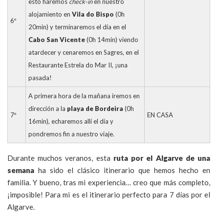
esto haremos
check-in
en nuestro
alojamiento en
Vila do Bispo
(0h
6º
20min) y terminaremos el día en el
Cabo San Vicente
(0h 14min) viendo
atardecer y cenaremos en Sagres, en el
Restaurante Estrela do Mar II, ¡una
pasada!
A primera hora de la mañana iremos en
dirección a la
playa de Bordeira
(0h
7º
EN CASA
16min), echaremos allí el día y
pondremos fin a nuestro viaje.
Durante muchos veranos, esta
ruta por el Algarve de una
semana
ha sido el clásico itinerario que hemos hecho en
familia. Y bueno, tras mi experiencia… creo que más completo,
¡imposible! Para mi es el itinerario perfecto para 7 días por el
Algarve.