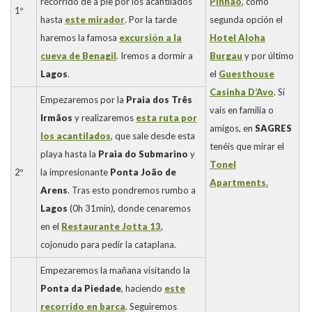
recorrido de a pie por los acantilados
Pinhao
, como
1º
hasta
este mirador
. Por la tarde
segunda opción el
haremos la famosa
excursión a la
Hotel Aloha
cueva de Benagil
. Iremos a dormir a
Burgau
y por último
Lagos
.
el
Guesthouse
Casinha D’Avo
. Si
Empezaremos por la
Praia dos Três
vais en familia o
Irmãos
y realizaremos
esta ruta por
amigos, en
SAGRES
los acantilados
, que sale desde esta
tenéis que mirar el
playa hasta la
Praia
do Submarino
y
Tonel
2º
la impresionante
Ponta João de
Apartments.
Arens
. Tras esto pondremos rumbo a
Lagos
(0h 31min), donde cenaremos
en el
Restaurante Jotta 13
,
cojonudo para pedir la cataplana.
Empezaremos la mañana visitando la
Ponta da Piedade
, haciendo
este
recorrido en barca
. Seguiremos