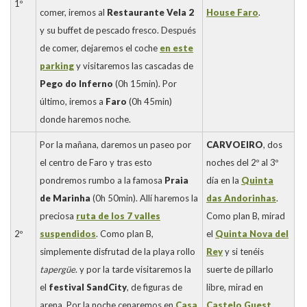
1º
comer, iremos al
Restaurante Vela 2
House Faro
.
y su buffet de pescado fresco. Después
de comer, dejaremos el coche
en este
parking
y visitaremos las cascadas de
Pego do Inferno
(0h 15min). Por
último, iremos a
Faro
(0h 45min)
donde haremos noche.
Por la mañana, daremos un paseo por
CARVOEIRO
, dos
el centro de Faro y tras esto
noches del 2º al 3º
pondremos rumbo a la famosa
Praia
día en la
Quinta
de Marinha
(0h 50min). Allí haremos la
das Andorinhas
.
preciosa
ruta de los 7 valles
Como plan B, mirad
2º
suspendidos
. Como plan B,
el
Quinta Nova del
simplemente disfrutad de la playa rollo
Rey
y si tenéis
tapergüe
. y por la tarde visitaremos la
suerte de pillarlo
el
festival SandCity
, de figuras de
libre, mirad en
arena. Por la noche cenaremos en
Casa
Castelo Guest