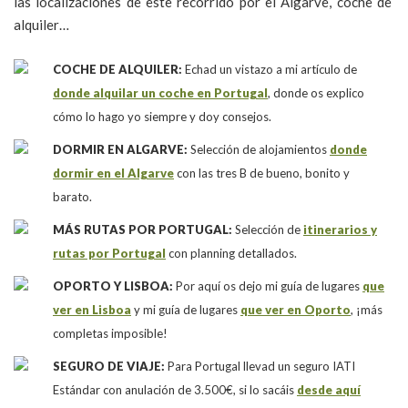
las localizaciones de este recorrido por el Algarve, coche de
alquiler…
COCHE DE ALQUILER:
Echad un vistazo a mi artículo de
donde alquilar un coche en Portugal
, donde os explico
cómo lo hago yo siempre y doy consejos.
DORMIR EN ALGARVE:
Selección de alojamientos
donde
dormir en el Algarve
con las tres B de bueno, bonito y
barato.
MÁS RUTAS POR PORTUGAL:
Selección de
itinerarios y
rutas por Portugal
con planning detallados.
OPORTO Y LISBOA:
Por aquí os dejo mi guía de lugares
que
ver en Lisboa
y mi guía de lugares
que ver en Oporto
, ¡más
completas imposible!
SEGURO DE VIAJE:
Para Portugal llevad un seguro IATI
Estándar con anulación de 3.500€, si lo sacáis
desde aquí