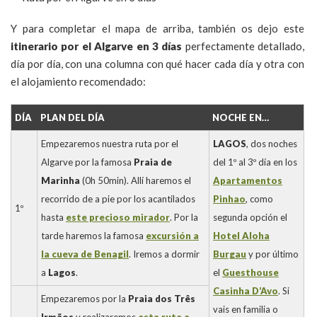
Y para completar el mapa de arriba, también os dejo este
itinerario por el Algarve en 3 días
perfectamente detallado,
día por día, con una columna con qué hacer cada día y otra con
el alojamiento recomendado:
DÍA
PLAN DEL DÍA
NOCHE EN…
Empezaremos nuestra ruta por el
LAGOS
, dos noches
Algarve por la famosa
Praia de
del 1º al 3º día en los
Marinha
(0h 50min). Allí haremos el
Apartamentos
recorrido de a pie por los acantilados
Pinhao
, como
1º
hasta
este precioso mirador
. Por la
segunda opción el
tarde haremos la famosa
excursión a
Hotel Aloha
la cueva de Benagil
. Iremos a dormir
Burgau
y por último
a
Lagos
.
el
Guesthouse
Casinha D’Avo
. Si
Empezaremos por la
Praia dos Três
vais en familia o
Irmãos
y realizaremos
esta ruta a