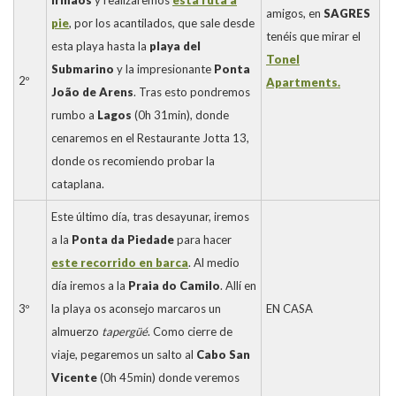
amigos, en
SAGRES
pie
, por los acantilados, que sale desde
tenéis que mirar el
esta playa hasta la
playa del
Tonel
Submarino
y la impresionante
Ponta
2º
Apartments.
João de Arens
. Tras esto pondremos
rumbo a
Lagos
(0h 31min), donde
cenaremos en el Restaurante Jotta 13,
donde os recomiendo probar la
cataplana.
Este último día, tras desayunar, iremos
a la
Ponta da Piedade
para hacer
este recorrido en barca
. Al medio
día iremos a la
Praia do Camilo
. Allí en
3º
la playa os aconsejo marcaros un
EN CASA
almuerzo
tapergüé
. Como cierre de
viaje, pegaremos un salto al
Cabo San
Vicente
(0h 45min) donde veremos