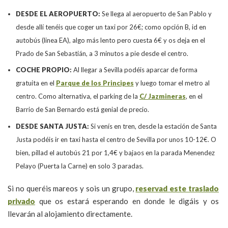
DESDE EL AEROPUERTO:
Se llega al aeropuerto de San Pablo y
desde allí tenéis que coger un taxi por 26€; como opción B, id en
autobús (linea EA), algo más lento pero cuesta 6€ y os deja en el
Prado de San Sebastián, a 3 minutos a pie desde el centro.
COCHE PROPIO:
Al llegar a Sevilla podéis aparcar de forma
gratuita en el
Parque de
los Principes
y luego tomar el metro al
centro. Como alternativa, el parking de la
C/ Jazmineras
, en el
Barrio de San Bernardo está genial de precio.
DESDE SANTA JUSTA:
Si venís en tren, desde la estación de Santa
Justa podéis ir en taxi hasta el centro de Sevilla por unos 10-12€. O
bien, pillad el autobús 21 por 1,4€ y bajaos en la parada Menendez
Pelayo (Puerta la Carne) en solo 3 paradas.
Si no queréis mareos y sois un grupo,
reservad este traslado
privado
que os estará esperando en donde le digáis y os
llevarán al alojamiento directamente.