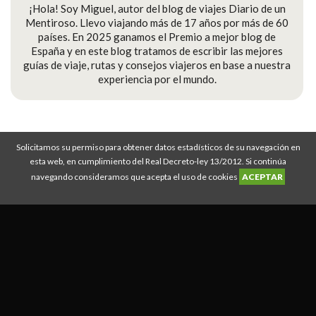
¡Hola! Soy Miguel, autor del blog de viajes Diario de un
Mentiroso. Llevo viajando más de 17 años por más de 60
países. En 2025 ganamos el Premio a mejor blog de
España y en este blog tratamos de escribir las mejores
guías de viaje, rutas y consejos viajeros en base a nuestra
experiencia por el mundo.
Solicitamos su permiso para obtener datos estadísticos de su navegación en
Diario de un Mentiroso © Copyright 2008-2026
esta web, en cumplimiento del Real Decreto-ley 13/2012. Si continúa
Descuento IATI Seguros
|
Guías de viaje
|
Rutas de viajes
|
Mejor seguro de
navegando consideramos que acepta el uso de cookies
ACEPTAR
viajes
|
Política Privacidad