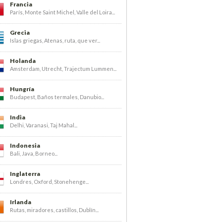
Francia
París, Monte Saint Michel, Valle del Loira...
Grecia
Islas griegas, Atenas, ruta, que ver...
Holanda
Amsterdam, Utrecht, Trajectum Lummen...
Hungría
Budapest, Baños termales, Danubio...
India
Delhi, Varanasi, Taj Mahal...
Indonesia
Bali, Java, Borneo...
Inglaterra
Londres, Oxford, Stonehenge...
Irlanda
Rutas, miradores, castillos, Dublín...