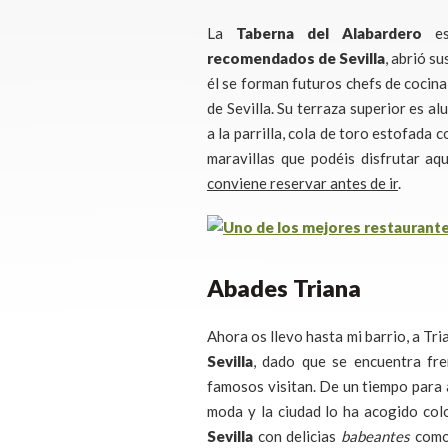
La
Taberna del Alabardero
es
recomendados de Sevilla
, abrió s
él se forman futuros chefs de cocina
de Sevilla. Su terraza superior es a
a la parrilla, cola de toro estofada 
maravillas que podéis disfrutar aq
conviene reservar antes de ir
.
Abades Triana
Ahora os llevo hasta mi barrio, a Tri
Sevilla
, dado que se encuentra fre
famosos visitan. De un tiempo para 
moda y la ciudad lo ha acogido co
Sevilla
con delicias
babeantes
como 