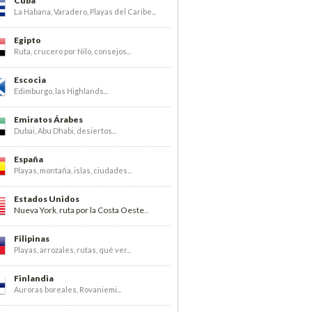
Cuba
La Habana, Varadero, Playas del Caribe...
Egipto
Ruta, crucero por Nilo, consejos...
Escocia
Edimburgo, las Highlands...
Emiratos Árabes
Dubai, Abu Dhabi, desiertos...
España
Playas, montaña, islas, ciudades...
Estados Unidos
Nueva York
ruta por la Costa Oeste
,
...
Filipinas
Playas, arrozales, rutas, qué ver...
Finlandia
Auroras boreales, Rovaniemi...