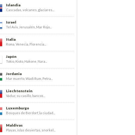
Islandia
Cascadas, volcanes, glaciares...
Israel
Tel Aviv, Jerusalén, Mar Rojo...
Italia
Roma, Venecia, Florencia...
Japón
Tokio, Kioto, Hakone, Nara...
Jordania
Mar muerto, Wadi Rum, Petra...
Liechtenstein
Vaduz, su casillo, bancos...
Luxemburgo
Bosques de Berdorf, la ciudad...
Maldivas
Playas, islas desiertas, snorkel...