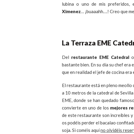
lubina o uno de mis preferidos, 
Ximenez
… ¡buaaahh….! Creo que me 
La Terraza EME Cated
Del
restaurante EME Catedral
os
bastante bien. En su día su chef era
que en realidad el jefe de cocina er
El restaurante está en pleno meollo d
a 10 metros de la catedral de Sevill
EME, donde se han quedado famosos
convierte en uno de los
mejores re
de este restaurante son increíbles y
os podéis perder el bacalao confitado
soja. Si coméis aquí
no olvidéis reser