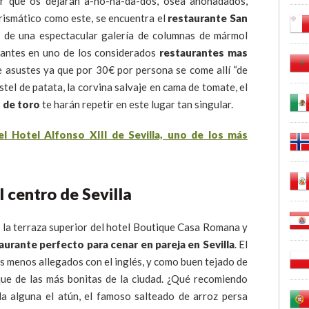
or que os dejarán a-no-na-da-dos, osea anonadados,
carismático como este, se encuentra el
restaurante San
d de una espectacular galería de columnas de mármol
tantes en uno de los considerados
restaurantes mas
e asustes ya que por 30€ por persona se come allí “de
stel de patata, la corvina salvaje en cama de tomate, el
 de toro
te harán repetir en este lugar tan singular.
 centro de Sevilla
 la terraza superior del hotel Boutique Casa Romana y
aurante perfecto para cenar en pareja en Sevilla
. El
os menos allegados con el inglés, y como buen tejado de
a que de las más bonitas de la ciudad. ¿Qué recomiendo
a alguna el atún, el famoso salteado de arroz persa