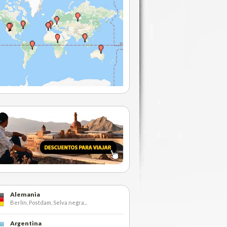
Alemania
Berlín, Postdam, Selva negra...
Argentina