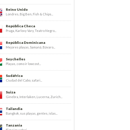
Reino Unido
Londres, Big Ben, Fish & Chips...
República Checa
Praga, Karlovy Vary, Teatro Negro...
República Dominicana
Mejores playas, Samaná, Bávaro...
Seychelles
Playas, como ir lowcost...
Sudáfrica
Ciudad del Cabo, safari...
Suiza
Ginebra, Interlaken, Lucerna, Zurich...
Tailandia
Bangkok, sus playas, gentes, islas...
Tanzania
El mejor safari...