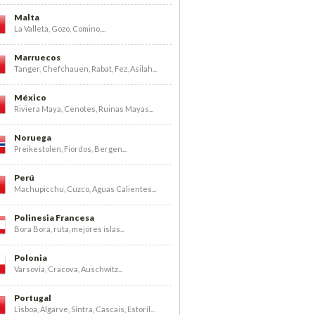
Malta
La Valleta, Gozo, Comino,...
Marruecos
Tanger, Chefchauen, Rabat, Fez, Asilah...
México
Riviera Maya, Cenotes, Ruinas Mayas...
Noruega
Preikestolen, Fiordos, Bergen...
Perú
Machupicchu, Cuzco, Aguas Calientes...
Polinesia Francesa
Bora Bora, ruta, mejores islas...
Polonia
Varsovia, Cracova, Auschwitz...
Portugal
Lisboa, Algarve, Sintra, Cascais, Estoril...