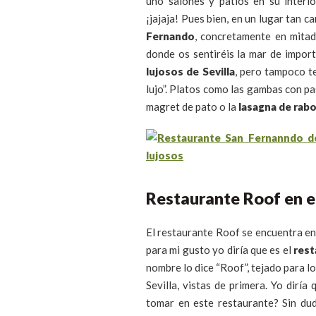
uno salones y patios en su interi
¡jajaja! Pues bien, en un lugar tan 
Fernando
, concretamente en mita
donde os sentiréis la mar de impor
lujosos de Sevilla
, pero tampoco t
lujo”. Platos como las gambas con pa
magret de pato o la
lasagna de rabo
Restaurante Roof en el
El restaurante Roof se encuentra en
para mi gusto yo diría que es el
rest
nombre lo dice “Roof”, tejado para l
Sevilla, vistas de primera. Yo dirí
tomar en este restaurante? Sin dud