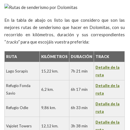
En la tabla de abajo os listo las que considero que son las
mejores rutas de senderismo que hacer en Dolomitas, con su
recorrido en kilómetros, duración y sus correspondientes
“
tracks
” para que escojáis vuestra preferida:
RUTA
KILÓMETROS
DURACIÓN
TRACK
Detalle de la
Lago Sorapis
15,22 km.
7h 21 min
ruta
Refugio Fonda
Detalle de la
6,2 km.
6h 17 min
Savio
ruta
Detalle de la
Refugio Odle
9,86 km.
6h 33 min
ruta
Detalle de la
Vajolet Towers
12,12 km.
3h 38 min
ruta