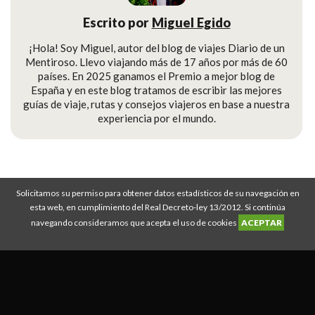
Escrito por
Miguel Egido
¡Hola! Soy Miguel, autor del blog de viajes Diario de un
Mentiroso. Llevo viajando más de 17 años por más de 60
países. En 2025 ganamos el Premio a mejor blog de
España y en este blog tratamos de escribir las mejores
guías de viaje, rutas y consejos viajeros en base a nuestra
experiencia por el mundo.
Solicitamos su permiso para obtener datos estadísticos de su navegación en
Diario de un Mentiroso © Copyright 2008-2026
esta web, en cumplimiento del Real Decreto-ley 13/2012. Si continúa
Descuento IATI Seguros
|
Guías de viaje
|
Rutas de viajes
|
Mejor seguro de
navegando consideramos que acepta el uso de cookies
ACEPTAR
viajes
|
Política Privacidad