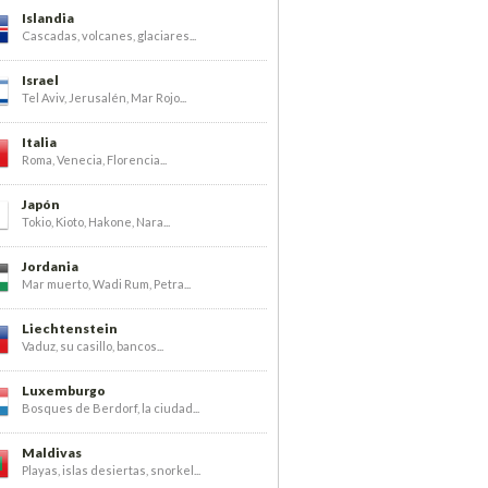
Islandia
Cascadas, volcanes, glaciares...
Israel
Tel Aviv, Jerusalén, Mar Rojo...
Italia
Roma, Venecia, Florencia...
Japón
Tokio, Kioto, Hakone, Nara...
Jordania
Mar muerto, Wadi Rum, Petra...
Liechtenstein
Vaduz, su casillo, bancos...
Luxemburgo
Bosques de Berdorf, la ciudad...
Maldivas
Playas, islas desiertas, snorkel...