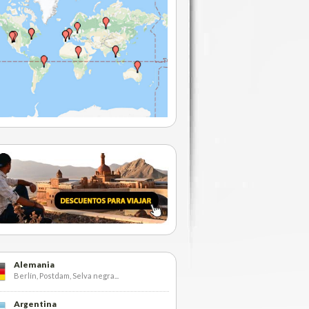
Alemania
Berlín, Postdam, Selva negra...
Argentina