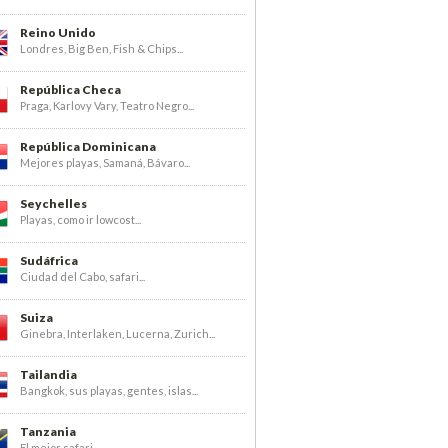
Reino Unido
Londres, Big Ben, Fish & Chips...
República Checa
Praga, Karlovy Vary, Teatro Negro...
República Dominicana
Mejores playas, Samaná, Bávaro...
Seychelles
Playas, como ir lowcost...
Sudáfrica
Ciudad del Cabo, safari...
Suiza
Ginebra, Interlaken, Lucerna, Zurich...
Tailandia
Bangkok, sus playas, gentes, islas...
Tanzania
El mejor safari...