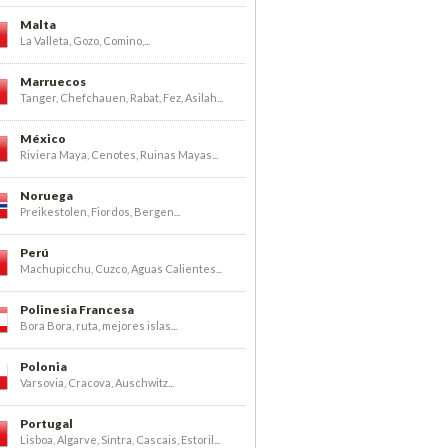
Malta
La Valleta, Gozo, Comino,...
Marruecos
Tanger, Chefchauen, Rabat, Fez, Asilah...
México
Riviera Maya, Cenotes, Ruinas Mayas...
Noruega
Preikestolen, Fiordos, Bergen...
Perú
Machupicchu, Cuzco, Aguas Calientes...
Polinesia Francesa
Bora Bora, ruta, mejores islas...
Polonia
Varsovia, Cracova, Auschwitz...
Portugal
Lisboa, Algarve, Sintra, Cascais, Estoril...