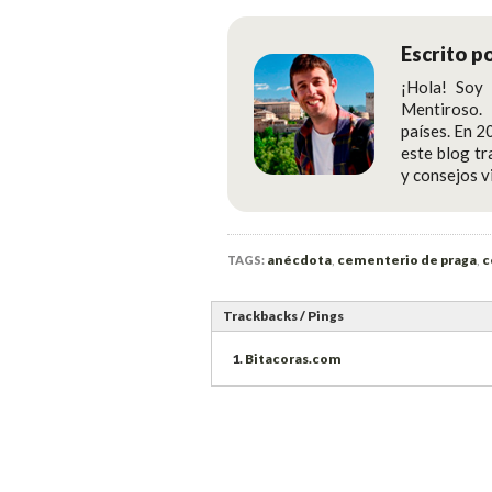
Escrito p
¡Hola! Soy 
Mentiroso.
países. En 2
este blog tr
y consejos v
anécdota
,
cementerio de praga
,
c
TAGS:
Trackbacks / Pings
Bitacoras.com