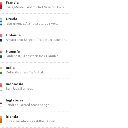
Francia
París, Monte Saint Michel, Valle del Loira...
Grecia
Islas griegas, Atenas, ruta, que ver...
Holanda
Amsterdam, Utrecht, Trajectum Lummen...
Hungría
Budapest, Baños termales, Danubio...
India
Delhi, Varanasi, Taj Mahal...
Indonesia
Bali, Java, Borneo...
Inglaterra
Londres, Oxford, Stonehenge...
Irlanda
Rutas, miradores, castillos, Dublín...