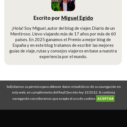
Escrito por
Miguel Egido
¡Hola! Soy Miguel, autor del blog de viajes Diario de un
Mentiroso. Llevo viajando más de 17 años por más de 60
países. En 2025 ganamos el Premio a mejor blog de
España y en este blog tratamos de escribir las mejores
guías de viaje, rutas y consejos viajeros en base a nuestra
experiencia por el mundo.
Solicitamos su permiso para obtener datos estadísticos de su navegación en
Diario de un Mentiroso © Copyright 2008-2026
esta web, en cumplimiento del Real Decreto-ley 13/2012. Si continúa
Descuento IATI Seguros
|
Guías de viaje
|
Rutas de viajes
|
Mejor seguro de
navegando consideramos que acepta el uso de cookies
ACEPTAR
viajes
|
Política Privacidad