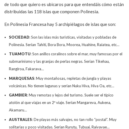
de todo que quiero es ubicaros para que entendáis cómo están
distribuidas las 118 islas que componen Polinesia.
En Polinesia Francesa hay 5 archipiélagos de islas que son:
SOCIEDAD
: Son las islas más turísticas, visitadas y pobladas de
Polinesia. Serían Tahiti, Bora Bora, Moorea, Huahine, Raiatea, etc…
TUAMOTU
: Son anillos coralinos sobre el mar, muy famosas por el
submarinismo y las granjas de perlas negras. Serían Tikehau,
Rangiroa, Fakarava…
MARQUESAS
: Muy montañosas, repletas de jungla y playas
volcánicas. No tienen lagunas y serían Nuku Hiva, Hiva Oa, etc…
GAMBIER
: Muy remotas y lejos del turismo. Suele ser el típico
atolón al que viajas en un 2º viaje. Serían Mangareva, Aukena,
Akamaru…
AUSTRALES
: De playas más salvajes, no tan rollo “postal”. Muy
solitarias y poco visitadas. Serían Rurutu, Tubuai, Raivavae…