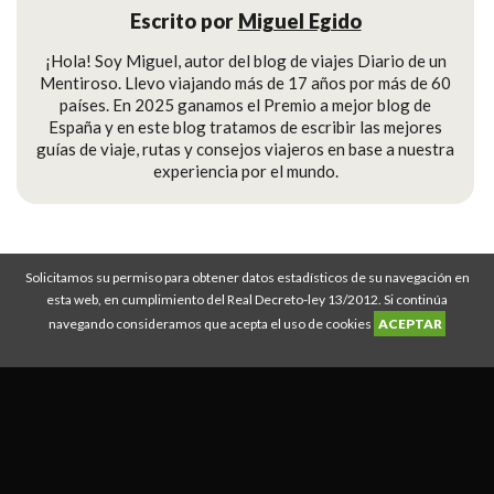
Escrito por
Miguel Egido
¡Hola! Soy Miguel, autor del blog de viajes Diario de un
Mentiroso. Llevo viajando más de 17 años por más de 60
países. En 2025 ganamos el Premio a mejor blog de
España y en este blog tratamos de escribir las mejores
guías de viaje, rutas y consejos viajeros en base a nuestra
experiencia por el mundo.
Solicitamos su permiso para obtener datos estadísticos de su navegación en
Diario de un Mentiroso © Copyright 2008-2026
esta web, en cumplimiento del Real Decreto-ley 13/2012. Si continúa
Descuento IATI Seguros
|
Guías de viaje
|
Rutas de viajes
|
Mejor seguro de
navegando consideramos que acepta el uso de cookies
ACEPTAR
viajes
|
Política Privacidad